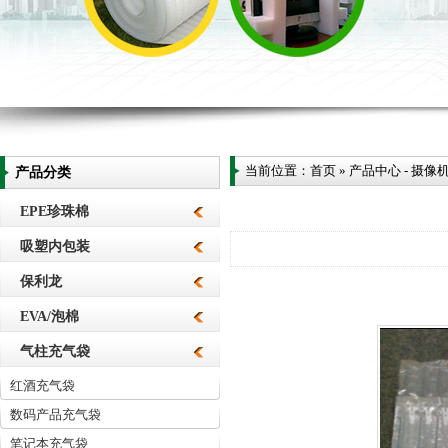
当前位置：
首页
»
产品中心
-
摄像
产品分类
EPE珍珠棉
吸塑内包装
保利龙
EVA/泡棉
气柱充气袋
红酒充气袋
数码产品充气袋
笔记本充气袋