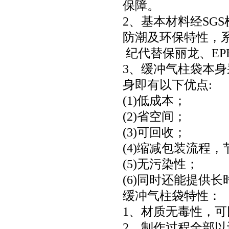
保障。
2、基本材料经SG
防潮及环保特性，
纪代替保丽龙、EP
3、缓冲气柱袋本
身即有以下优点:
(1)低成本；
(2)省空间；
(3)可回收；
(4)缩减包装流程
(5)无污染性；
(6)同时还能提供
缓冲气柱袋特性：
1、材质无毒性，
2、制作过程全部