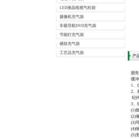
LED液晶电视气柱袋
摄像机充气袋
车载导航DVD充气袋
节能灯充气袋
硒鼓充气袋
工艺品充气袋
产
损
缓冲
1、
2、
纪代
3、
(1
(2
(3
(4
(5