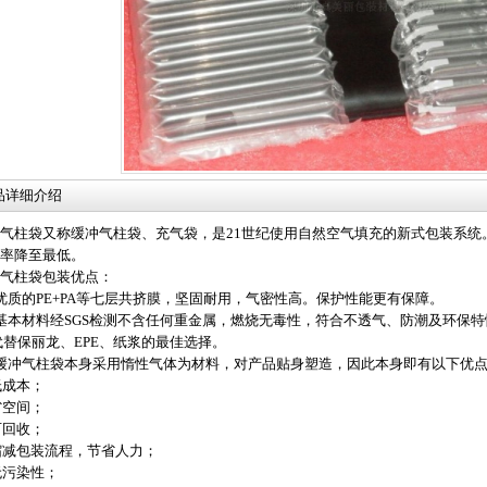
品详细介绍
气柱袋又称缓冲气柱袋、充气袋，是21世纪使用自然空气填充的新式包装系统
失率降至最低。
气柱袋包装优点：
优质的PE+PA等七层共挤膜，坚固耐用，气密性高。保护性能更有保障。
基本材料经SGS检测不含任何重金属，燃烧无毒性，符合不透气、防潮及环保
替保丽龙、EPE、纸浆的最佳选择。
缓冲气柱袋本身采用惰性气体为材料，对产品贴身塑造，因此本身即有以下优
)低成本；
)省空间；
)可回收；
)缩减包装流程，节省人力；
)无污染性；