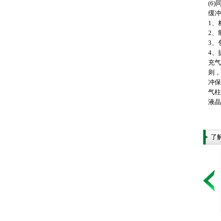
(6
缓冲
1、
2
3、
4、
充气
则，
冲保
气柱
液晶
了