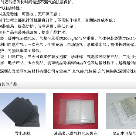
)同时还能提供长时间储运不漏气的抗震保护。
气柱袋特性：
材质无毒性，可回收，无环保问题；
、制作过程全部以计算机量身订作，不需制作模具，交期快速成本低；
包装简易，提高防护，节省运费，降低仓储；
提升产品包装外观形象，提高产品档次。
袋：缓冲气垫式包装。气垫可承受约200kg/M^2的重量。气体包装袋通过ISO 1
利用自然空气，一次充气，全排充满，自动锁气，形成潜水舱，提供长时间储
护，将损坏率降至最低。
袋：用途广泛，当今可直接代替发泡胶、珍珠棉、气泡膜等防护产品。广泛用于
屏、电子产品、玉石制品、贵重物品等易碎物品在包装运输过程中，起着超强
深圳市真美丽包装材料有限公司专业生产
充气袋
,
气柱袋
,
充气包装袋
,
深圳珍珠
解其他产品
导电泡棉
液晶显示屏气柱包装袋充
笔记本电脑