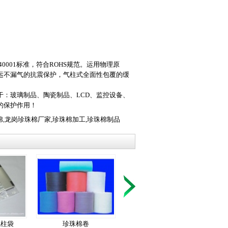
40001标准，符合ROHS规范。运用物理原
运不漏气的抗震保护，气柱式全面性包覆的缓
：玻璃制品、陶瓷制品、LCD、监控设备、
的保护作用！
棉
,
龙岗珍珠棉厂家
,
珍珠棉加工
,
珍珠棉制品
气柱袋
珍珠棉卷
笔记本充气袋包装
缓