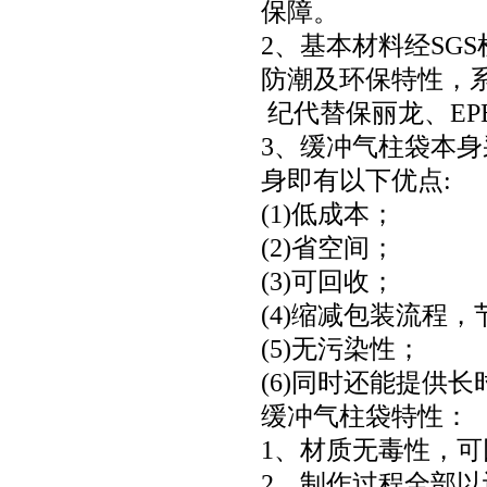
保障。
2、基本材料经SG
防潮及环保特性，
纪代替保丽龙、EP
3、缓冲气柱袋本
身即有以下优点:
(1)低成本；
(2)省空间；
(3)可回收；
(4)缩减包装流程
(5)无污染性；
(6)同时还能提供
缓冲气柱袋特性：
1、材质无毒性，
2、制作过程全部