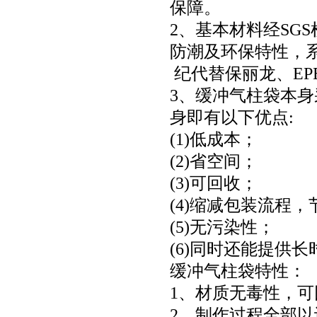
保障。
2、基本材料经SG
防潮及环保特性，
纪代替保丽龙、EP
3、缓冲气柱袋本
身即有以下优点:
(1)低成本；
(2)省空间；
(3)可回收；
(4)缩减包装流程
(5)无污染性；
(6)同时还能提供
缓冲气柱袋特性：
1、材质无毒性，
2、制作过程全部