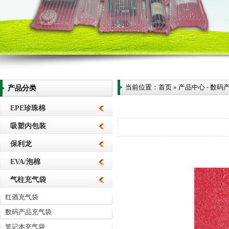
当前位置：
首页
»
产品中心
-
数码
产品分类
EPE珍珠棉
吸塑内包装
保利龙
EVA/泡棉
气柱充气袋
红酒充气袋
数码产品充气袋
笔记本充气袋