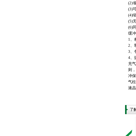
(2
(3
(4
(5
(6
缓冲
1、
2
3、
4、
充气
则，
冲保
气柱
液晶
了