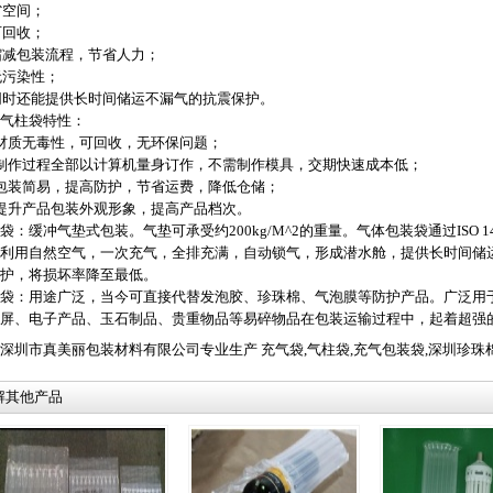
)省空间；
)可回收；
)缩减包装流程，节省人力；
)无污染性；
)同时还能提供长时间储运不漏气的抗震保护。
气柱袋特性：
材质无毒性，可回收，无环保问题；
、制作过程全部以计算机量身订作，不需制作模具，交期快速成本低；
包装简易，提高防护，节省运费，降低仓储；
提升产品包装外观形象，提高产品档次。
袋：缓冲气垫式包装。气垫可承受约200kg/M^2的重量。气体包装袋通过ISO 1
利用自然空气，一次充气，全排充满，自动锁气，形成潜水舱，提供长时间储
护，将损坏率降至最低。
袋：用途广泛，当今可直接代替发泡胶、珍珠棉、气泡膜等防护产品。广泛用于
屏、电子产品、玉石制品、贵重物品等易碎物品在包装运输过程中，起着超强
深圳市真美丽包装材料有限公司专业生产
充气袋
,
气柱袋
,
充气包装袋
,
深圳珍珠
解其他产品