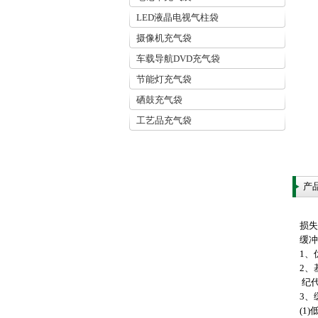
LED液晶电视气柱袋
摄像机充气袋
车载导航DVD充气袋
节能灯充气袋
硒鼓充气袋
工艺品充气袋
产
损
缓冲
1、
2、
纪代
3、
(1