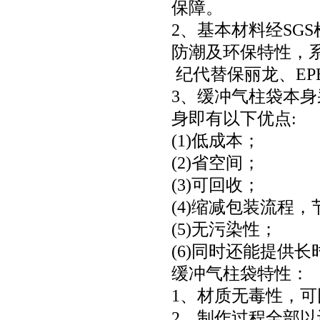
保障。
2、基本材料经SG
防潮及环保特性，
纪代替保丽龙、EP
3、缓冲气柱袋本
身即有以下优点:
(1)低成本；
(2)省空间；
(3)可回收；
(4)缩减包装流程
(5)无污染性；
(6)同时还能提供
缓冲气柱袋特性：
1、材质无毒性，
2、制作过程全部