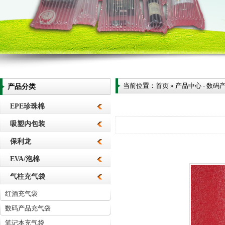
当前位置：
首页
»
产品中心
-
数码
产品分类
EPE珍珠棉
吸塑内包装
保利龙
EVA/泡棉
气柱充气袋
红酒充气袋
数码产品充气袋
笔记本充气袋